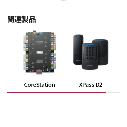
関連製品
CoreStation
XPass D2