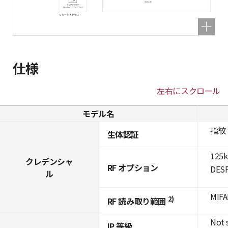
仕様
左右にスクロール
モデル名
指紋
生体認証
125k
クレデンシャ
RF オプション
DESF
ル
MIFA
2)
RF 読み取り範囲
Not 
IP 等級