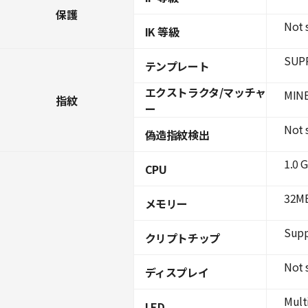
保護
Not 
IK 等級
SUPR
テンプレート
エクストラクタ/マッチャ
MINE
指紋
ー
Not 
偽造指紋検出
1.0 
CPU
32MB
メモリー
Supp
クリプトチップ
Not 
ディスプレイ
Mult
LED