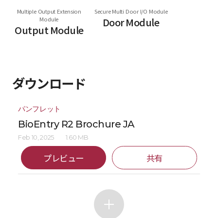
Multiple Output Extension
Secure Multi Door I/O Module
Module
Door Module
Output Module
ダウンロード
パンフレット
BioEntry R2 Brochure JA
Feb 10, 2025
1.60 MB
プレビュー
共有