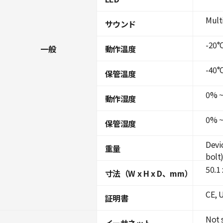
Mult
サウンド
-20°C
一般
動作温度
-40°C
保管温度
0% ~
動作湿度
0% ~
保管湿度
Devi
重量
bolt
50.1
寸法（W x H x D、mm）
CE, 
証明書
Not 
イーサネット