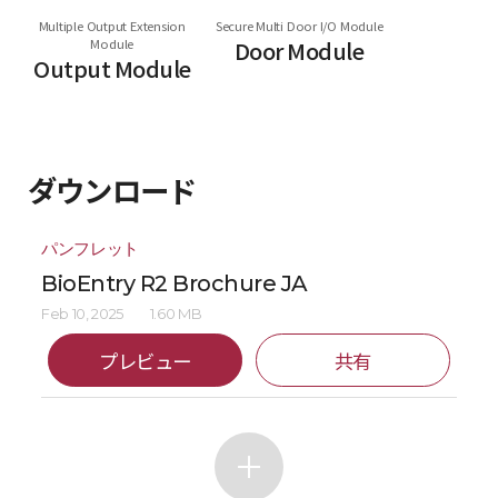
Multiple Output Extension
Secure Multi Door I/O Module
Module
Door Module
Output Module
ダウンロード
パンフレット
BioEntry R2 Brochure JA
Feb 10, 2025
1.60 MB
プレビュー
共有