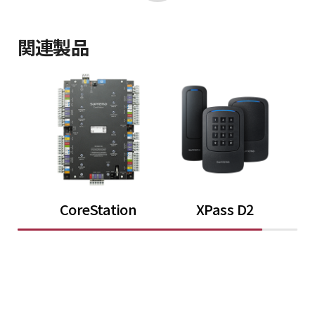
関連製品
CoreStation
XPass D2