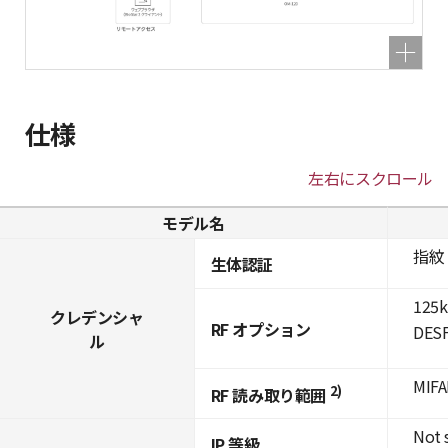
仕様
左右にスクロール
モデル名
指紋
生体認証
125k
クレデンシャ
RF オプション
DESF
ル
MIFA
2)
RF 読み取り範囲
Not 
IP 等級