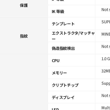
保護
Not 
IK 等級
SUPR
テンプレート
エクストラクタ/マッチャ
MINE
指紋
ー
Not 
偽造指紋検出
1.0 
CPU
32MB
メモリー
Supp
クリプトチップ
Not 
ディスプレイ
Mult
LED