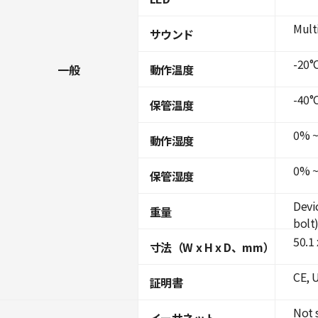
Mult
サウンド
-20°C
一般
動作温度
-40°C
保管温度
0% ~
動作湿度
0% ~
保管湿度
Devi
重量
bolt
50.1
寸法（W x H x D、mm）
CE, 
証明書
Not 
イーサネット