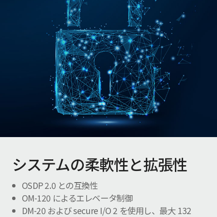
システムの柔軟性と拡張性
OSDP 2.0 との互換性
OM-120 によるエレベータ制御
DM-20 および secure I/O 2 を使用し、最大 132