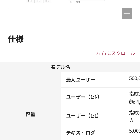
仕様
左右にスクロール
モデル名
500,
最大ユーザー
指紋: 
ユーザー（1:N）
顔: 4
指紋: 
容量
ユーザー（1:1）
カード:
5,00
テキストログ