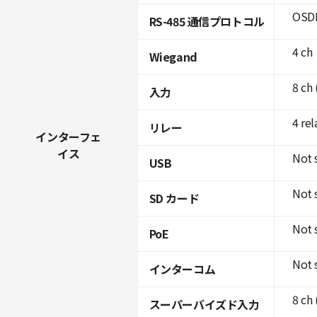
OSDP
RS-485 通信プロトコル
4 ch
Wiegand
8 ch
入力
4 rel
リレー
インターフェ
イス
Not 
USB
Not 
SD カード
Not 
PoE
Not 
インターコム
8 ch
スーパーバイズド入力