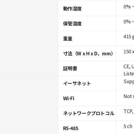
0% ~
動作湿度
0% ~
保管湿度
415 
重量
150 x
寸法（W x H x D、mm）
CE, 
証明書
List
Supp
イーサネット
Not 
Wi-Fi
TCP,
ネットワークプロトコル
5 ch
RS-485