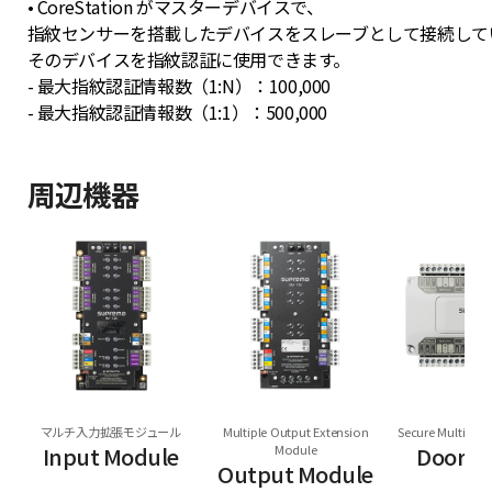
• CoreStation がマスターデバイスで、
指紋センサーを搭載したデバイスをスレーブとして接続して
そのデバイスを指紋認証に使用できます。
- 最大指紋認証情報数（1:N）：100,000
- 最大指紋認証情報数（1:1）：500,000
周辺機器
マルチ入力拡張モジュール
Multiple Output Extension
Secure Multi Do
Input Module
Module
Door M
Output Module