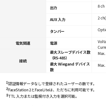
8 ch
出力
2 ch
AUX 入力
Opti
タンパー
Volt
電気関連
電源
Curre
最大スレーブデバイス数
Max. 
（RS-485）
接続
最大 Wiegand デバイス
Max.
数
1)
認証情報データなしで登録されたユーザーの数です。
2)
FaceStation 2とFaceLiteは、ただちに利用可能です。
3)
TTL 入力または監視付き入力を選択可能。