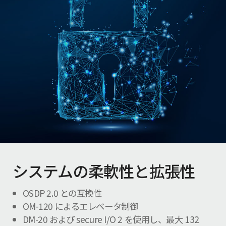
システムの柔軟性と拡張性
OSDP 2.0 との互換性
OM-120 によるエレベータ制御
DM-20 および secure I/O 2 を使用し、最大 132