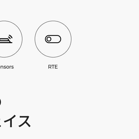
の
ェイス