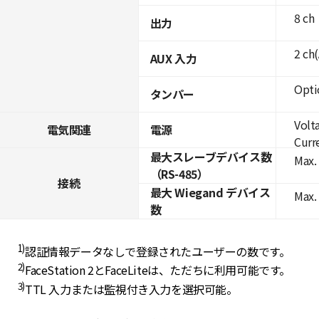
8 ch
出力
2 ch
AUX 入力
Opti
タンパー
Volt
電気関連
電源
Curre
最大スレーブデバイス数
Max. 
（RS-485）
接続
最大 Wiegand デバイス
Max.
数
1)
認証情報データなしで登録されたユーザーの数です。
2)
FaceStation 2とFaceLiteは、ただちに利用可能です。
3)
TTL 入力または監視付き入力を選択可能。