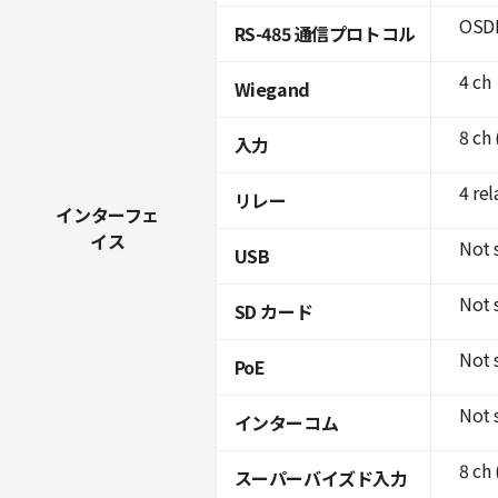
OSDP
RS-485 通信プロトコル
4 ch
Wiegand
8 ch
入力
4 rel
リレー
インターフェ
イス
Not 
USB
Not 
SD カード
Not 
PoE
Not 
インターコム
8 ch
スーパーバイズド入力