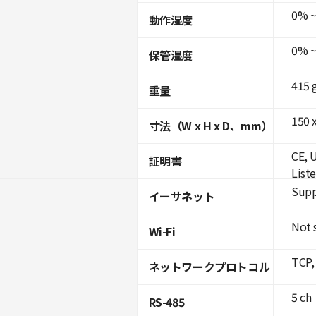
0% ~
動作湿度
0% ~
保管湿度
415 
重量
150 x
寸法（W x H x D、mm）
CE, 
証明書
List
Supp
イーサネット
Not 
Wi-Fi
TCP,
ネットワークプロトコル
5 ch
RS-485