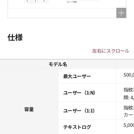
仕様
左右にスクロール
モデル名
500,
最大ユーザー
指紋: 
ユーザー（1:N）
顔: 4
指紋: 
容量
ユーザー（1:1）
カード:
5,00
テキストログ