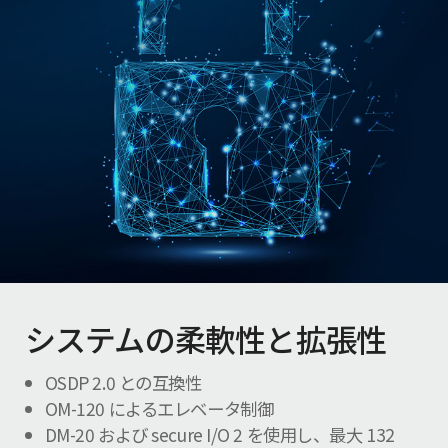
システムの柔軟性と拡張性
OSDP 2.0 との互換性
OM-120 によるエレベータ制御
DM-20 および secure I/O 2 を使用し、最大 132