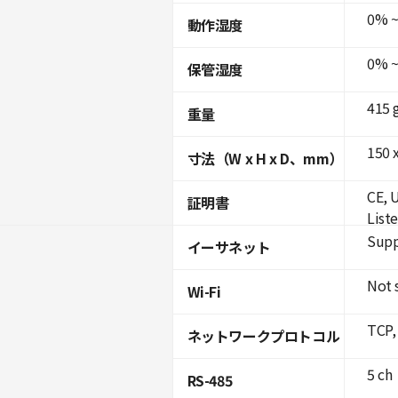
0% ~
動作湿度
0% ~
保管湿度
415 
重量
150 x
寸法（W x H x D、mm）
CE, 
証明書
List
Supp
イーサネット
Not 
Wi-Fi
TCP,
ネットワークプロトコル
5 ch
RS-485