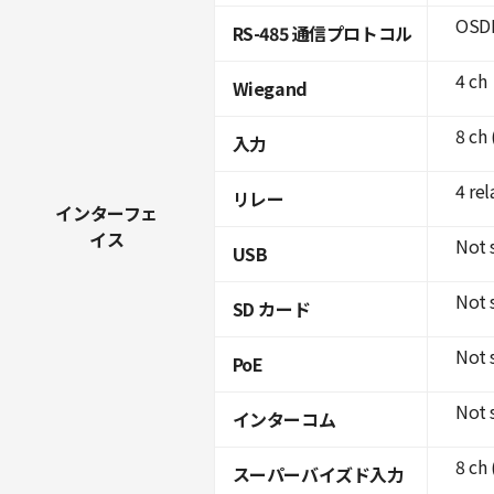
OSDP
RS-485 通信プロトコル
4 ch
Wiegand
8 ch
入力
4 rel
リレー
インターフェ
イス
Not 
USB
Not 
SD カード
Not 
PoE
Not 
インターコム
8 ch
スーパーバイズド入力