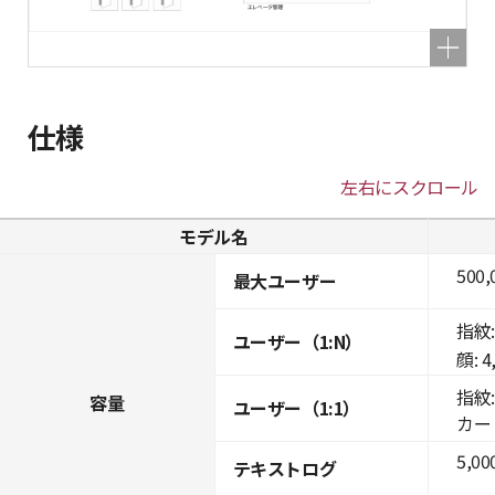
仕様
左右にスクロール
モデル名
500,
最大ユーザー
指紋: 
ユーザー（1:N）
顔: 4
指紋: 
容量
ユーザー（1:1）
カード:
5,00
テキストログ