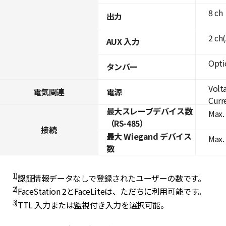
8 ch
出力
2 ch
AUX 入力
Opti
タンパー
Volt
電気関連
電源
Curre
最大スレーブデバイス数
Max. 
（RS-485）
接続
最大 Wiegand デバイス
Max.
数
1)
認証情報データなしで登録されたユーザーの数です。
2)
FaceStation 2とFaceLiteは、ただちに利用可能です。
3)
TTL 入力または監視付き入力を選択可能。