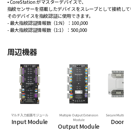
• CoreStation がマスターデバイスで、
指紋センサーを搭載したデバイスをスレーブとして接続して
そのデバイスを指紋認証に使用できます。
- 最大指紋認証情報数（1:N）：100,000
- 最大指紋認証情報数（1:1）：500,000
周辺機器
マルチ入力拡張モジュール
Multiple Output Extension
Secure Multi Do
Input Module
Module
Door M
Output Module