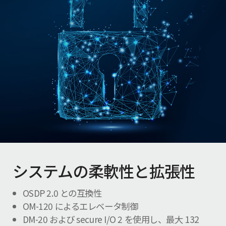
システムの柔軟性と拡張性
OSDP 2.0 との互換性
OM-120 によるエレベータ制御
DM-20 および secure I/O 2 を使用し、最大 132