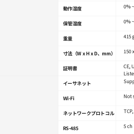
0% ~
動作湿度
0% ~
保管湿度
415 
重量
150 x
寸法（W x H x D、mm）
CE, 
証明書
List
Supp
イーサネット
Not 
Wi-Fi
TCP,
ネットワークプロトコル
5 ch
RS-485