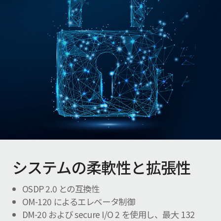
システムの柔軟性と拡張性
OSDP 2.0 との互換性
OM-120 によるエレベータ制御
DM-20 および secure I/O 2 を使用し、最大 132