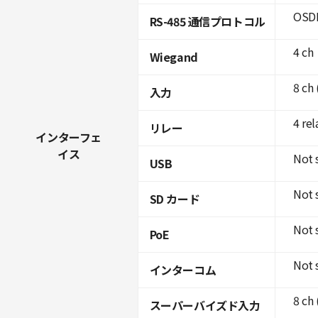
OSDP
RS-485 通信プロトコル
4 ch
Wiegand
8 ch
入力
4 rel
リレー
インターフェ
イス
Not 
USB
Not 
SD カード
Not 
PoE
Not 
インターコム
8 ch
スーパーバイズド入力