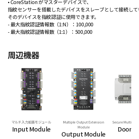
• CoreStation がマスターデバイスで、
指紋センサーを搭載したデバイスをスレーブとして接続して
そのデバイスを指紋認証に使用できます。
- 最大指紋認証情報数（1:N）：100,000
- 最大指紋認証情報数（1:1）：500,000
周辺機器
マルチ入力拡張モジュール
Multiple Output Extension
Secure Multi Do
Input Module
Module
Door M
Output Module