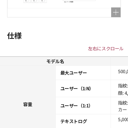
仕様
左右にスクロール
モデル名
500,
最大ユーザー
指紋: 
ユーザー（1:N）
顔: 4
指紋: 
容量
ユーザー（1:1）
カード:
5,00
テキストログ