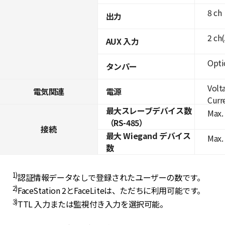
8 ch
出力
2 ch
AUX 入力
Opti
タンパー
Volt
電気関連
電源
Curre
最大スレーブデバイス数
Max. 
（RS-485）
接続
最大 Wiegand デバイス
Max.
数
1)
認証情報データなしで登録されたユーザーの数です。
2)
FaceStation 2とFaceLiteは、ただちに利用可能です。
3)
TTL 入力または監視付き入力を選択可能。