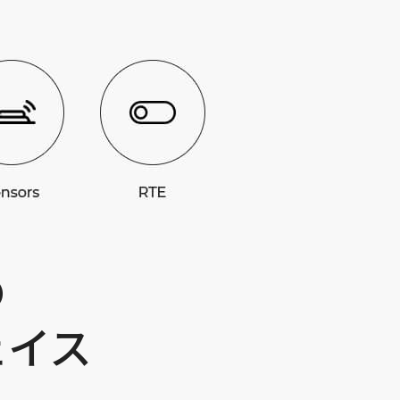
の
ェイス