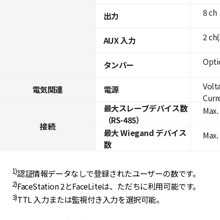
8 ch
出力
2 ch
AUX 入力
Opti
タンパー
Volt
電気関連
電源
Curre
最大スレーブデバイス数
Max. 
（RS-485）
接続
最大 Wiegand デバイス
Max.
数
1)
認証情報データなしで登録されたユーザーの数です。
2)
FaceStation 2とFaceLiteは、ただちに利用可能です。
3)
TTL 入力または監視付き入力を選択可能。