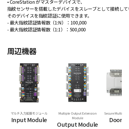
• CoreStation がマスターデバイスで、
指紋センサーを搭載したデバイスをスレーブとして接続して
そのデバイスを指紋認証に使用できます。
- 最大指紋認証情報数（1:N）：100,000
- 最大指紋認証情報数（1:1）：500,000
周辺機器
マルチ入力拡張モジュール
Multiple Output Extension
Secure Multi Do
Input Module
Module
Door M
Output Module