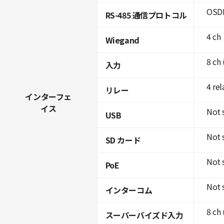
OSDP
RS-485 通信プロトコル
4 ch
Wiegand
8 ch
入力
4 rel
リレー
インターフェ
イス
Not 
USB
Not 
SD カード
Not 
PoE
Not 
インターコム
8 ch
スーパーバイズド入力