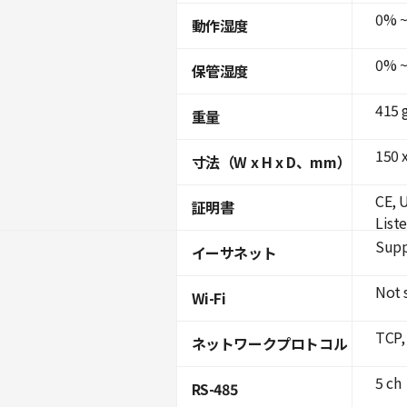
0% ~
動作湿度
0% ~
保管湿度
415 
重量
150 x
寸法（W x H x D、mm）
CE, 
証明書
List
Supp
イーサネット
Not 
Wi-Fi
TCP,
ネットワークプロトコル
5 ch
RS-485