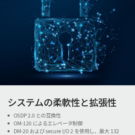
システムの柔軟性と拡張性
OSDP 2.0 との互換性
OM-120 によるエレベータ制御
DM-20 および secure I/O 2 を使用し、最大 132