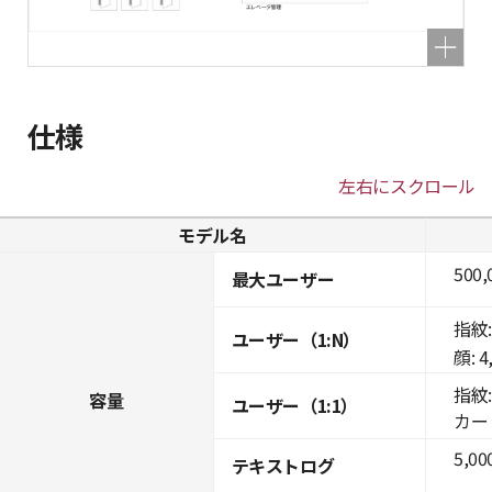
仕様
左右にスクロール
モデル名
500,
最大ユーザー
指紋: 
ユーザー（1:N）
顔: 4
指紋: 
容量
ユーザー（1:1）
カード:
5,00
テキストログ