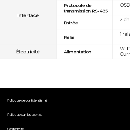
OSD
Protocole de
transmission RS-485
Interface
2 ch
Entrée
1 rel
Relai
Volt
Électricité
Alimentation
Curr
Politique de confidentialité
Politique sur les cookies
Conformité