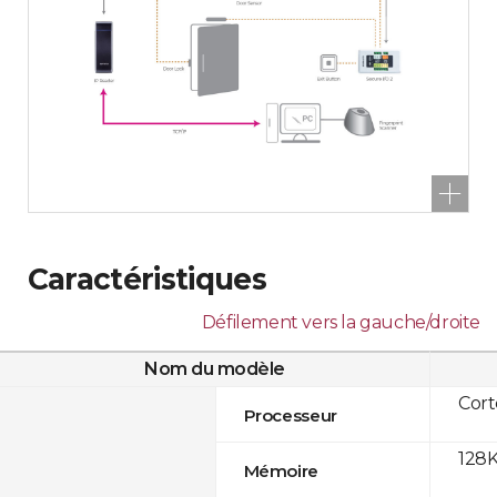
Caractéristiques
Défilement vers la gauche/droite
Nom du modèle
Cor
Processeur
128K
Mémoire