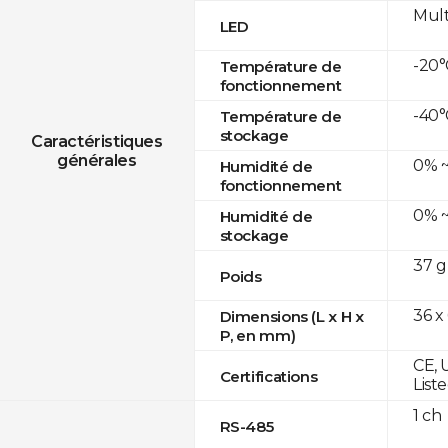
Mult
LED
-20°
Température de
fonctionnement
-40°
Température de
stockage
Caractéristiques
générales
0% ~
Humidité de
fonctionnement
0% ~
Humidité de
stockage
37 g
Poids
36 x
Dimensions (L x H x
P, en mm)
CE, 
Certifications
List
1 ch
RS-485