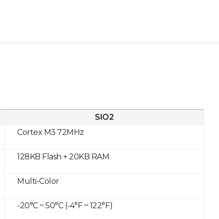
SIO2
Cortex M3 72MHz
128KB Flash + 20KB RAM
Multi-Color
-20°C ~ 50°C (-4°F ~ 122°F)