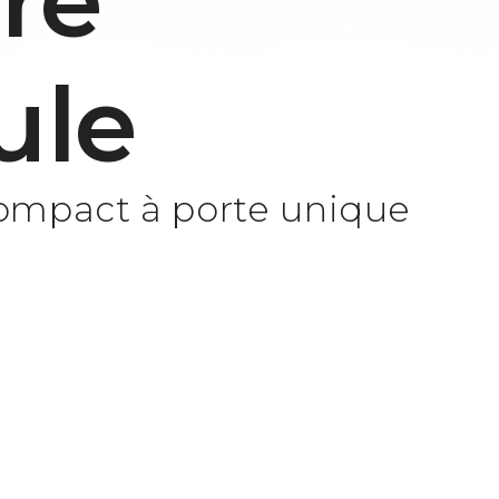
re
ule
ompact à porte unique