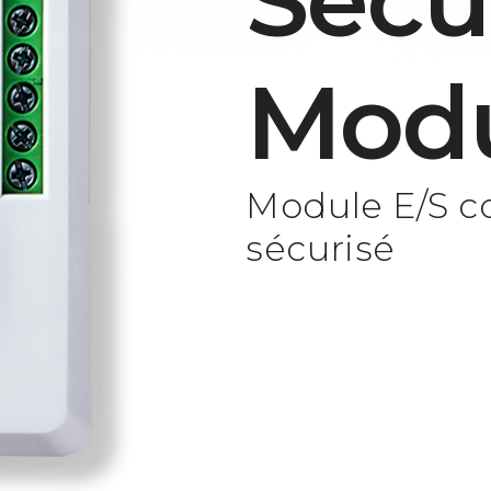
Secu
Mod
Module E/S c
sécurisé