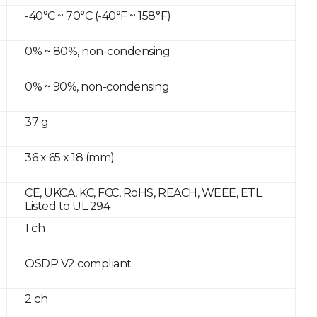
-40°C ~ 70°C (-40°F ~ 158°F)
0% ~ 80%, non-condensing
0% ~ 90%, non-condensing
37 g
36 x 65 x 18 (mm)
CE, UKCA, KC, FCC, RoHS, REACH, WEEE, ETL
Listed to UL 294
1 ch
OSDP V2 compliant
2 ch