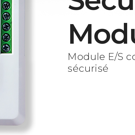
Secu
Mod
Module E/S c
sécurisé