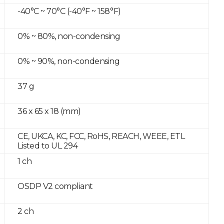
-40°C ~ 70°C (-40°F ~ 158°F)
0% ~ 80%, non-condensing
0% ~ 90%, non-condensing
37 g
36 x 65 x 18 (mm)
CE, UKCA, KC, FCC, RoHS, REACH, WEEE, ETL
Listed to UL 294
1 ch
OSDP V2 compliant
2 ch