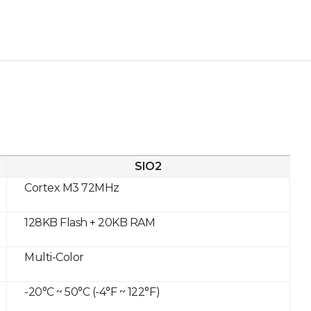
SIO2
Cortex M3 72MHz
128KB Flash + 20KB RAM
Multi-Color
-20°C ~ 50°C (-4°F ~ 122°F)