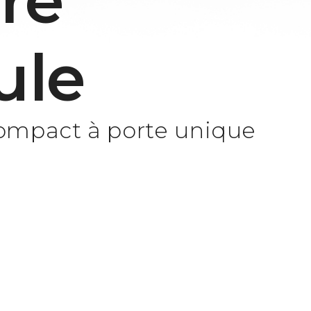
re
ule
ompact à porte unique