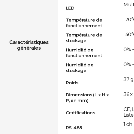
Mult
LED
-20°
Température de
fonctionnement
-40°
Température de
stockage
Caractéristiques
générales
0% ~
Humidité de
fonctionnement
0% ~
Humidité de
stockage
37 g
Poids
36 x
Dimensions (L x H x
P, en mm)
CE, 
Certifications
List
1 ch
RS-485