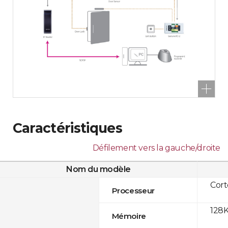
Caractéristiques
Défilement vers la gauche/droite
Nom du modèle
Cor
Processeur
128K
Mémoire