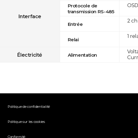
OSD
Protocole de
transmission RS-485
Interface
2 ch
Entrée
1 rel
Relai
Volt
Électricité
Alimentation
Curr
Politique de confidentialité
Politique sur les cookies
Conformité