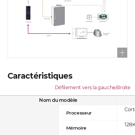
Caractéristiques
Défilement vers la gauche/droite
Nom du modèle
Cor
Processeur
128K
Mémoire