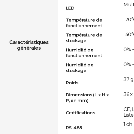
Mult
LED
-20°
Température de
fonctionnement
-40°
Température de
stockage
Caractéristiques
générales
0% ~
Humidité de
fonctionnement
0% ~
Humidité de
stockage
37 g
Poids
36 x
Dimensions (L x H x
P, en mm)
CE, 
Certifications
List
1 ch
RS-485