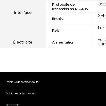
OSD
Protocole de
transmission RS-485
Interface
2 ch
Entrée
1 rel
Relai
Volt
Électricité
Alimentation
Curr
Politique de confidentialité
Politique sur les cookies
Conformité