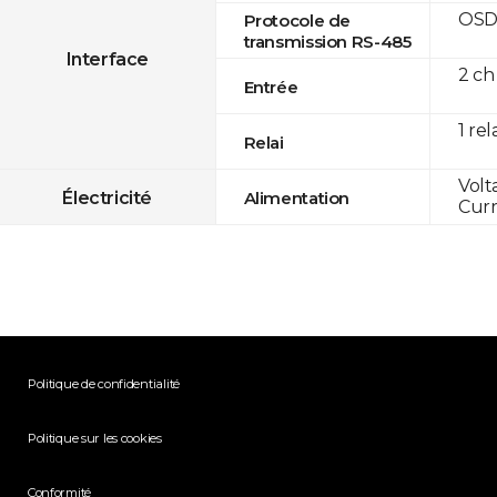
OSD
Protocole de
transmission RS-485
Interface
2 ch
Entrée
1 rel
Relai
Volt
Électricité
Alimentation
Curr
Politique de confidentialité
Politique sur les cookies
Conformité