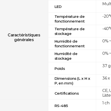
Mult
LED
-20°
Température de
fonctionnement
-40°
Température de
stockage
Caractéristiques
générales
0% ~
Humidité de
fonctionnement
0% ~
Humidité de
stockage
37 g
Poids
36 x
Dimensions (L x H x
P, en mm)
CE, 
Certifications
List
1 ch
RS-485