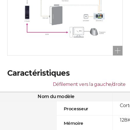
Caractéristiques
Défilement vers la gauche/droite
Nom du modèle
Cor
Processeur
128K
Mémoire