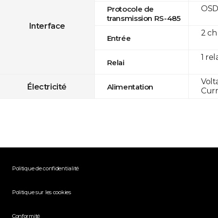
OSD
Protocole de
transmission RS-485
Interface
2 ch
Entrée
1 rel
Relai
Volt
Électricité
Alimentation
Curr
Politique de confidentialité
Politique sur les cookies
Conformité