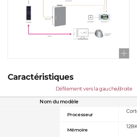
Caractéristiques
Défilement vers la gauche/droite
Nom du modèle
Cor
Processeur
128K
Mémoire