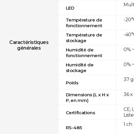
Mult
LED
-20°
Température de
fonctionnement
-40°
Température de
stockage
Caractéristiques
générales
0% ~
Humidité de
fonctionnement
0% ~
Humidité de
stockage
37 g
Poids
36 x
Dimensions (L x H x
P, en mm)
CE, 
Certifications
List
1 ch
RS-485