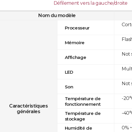
Défilement vers la gauche/droite
Nom du modèle
Cor
Processeur
Flas
Mémoire
Not
Affichage
Mult
LED
Not
Son
-20°
Température de
fonctionnement
Caractéristiques
générales
-40°
Température de
stockage
0% ~
Humidité de