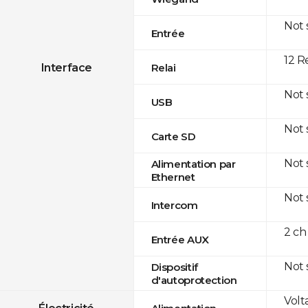
Not
Entrée
12 R
Interface
Relai
Not
USB
Not
Carte SD
Not
Alimentation par
Ethernet
Not
Intercom
2 ch
Entrée AUX
Not
Dispositif
d'autoprotection
Volt
Électricité
Alimentation