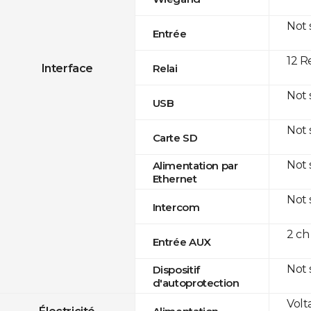
Not
Entrée
12 R
Interface
Relai
Not
USB
Not
Carte SD
Not
Alimentation par
Ethernet
Not
Intercom
2 ch
Entrée AUX
Not
Dispositif
d'autoprotection
Volt
Électricité
Alimentation