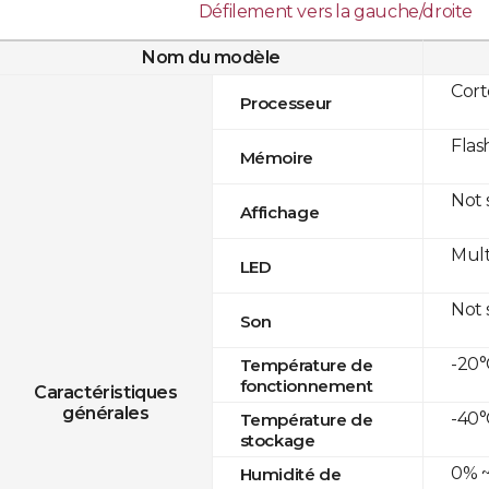
Défilement vers la gauche/droite
Nom du modèle
Cor
Processeur
Flas
Mémoire
Not
Affichage
Mult
LED
Not
Son
-20°
Température de
fonctionnement
Caractéristiques
générales
-40°
Température de
stockage
0% ~
Humidité de