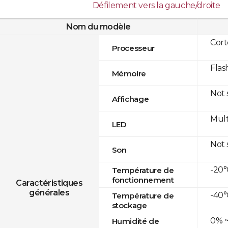
Défilement vers la gauche/droite
Nom du modèle
Cor
Processeur
Flas
Mémoire
Not
Affichage
Mult
LED
Not
Son
-20°
Température de
fonctionnement
Caractéristiques
générales
-40°
Température de
stockage
0% ~
Humidité de