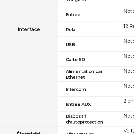
Not
Entrée
12 R
Interface
Relai
Not
USB
Not
Carte SD
Not
Alimentation par
Ethernet
Not
Intercom
2 ch
Entrée AUX
Not
Dispositif
d'autoprotection
Volt
Électricité
Alimentation