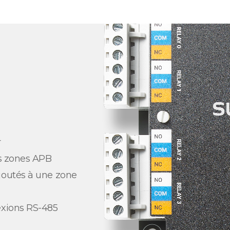
r
es zones APB
joutés à une zone
exions RS-485