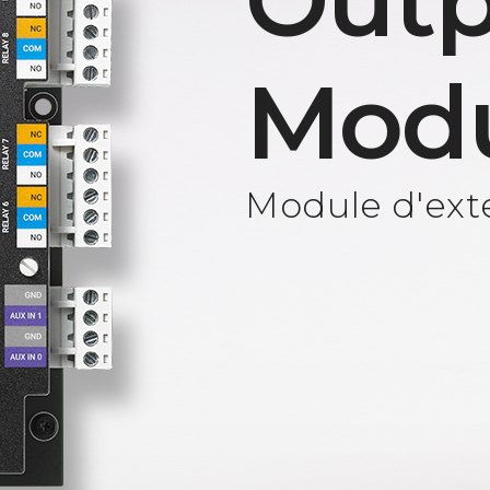
Outp
Mod
Module d'exte