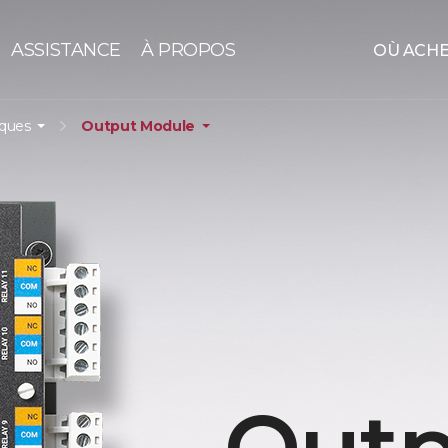
ASSISTANCE
À PROPOS
OÙ ACH
iques
Output Module