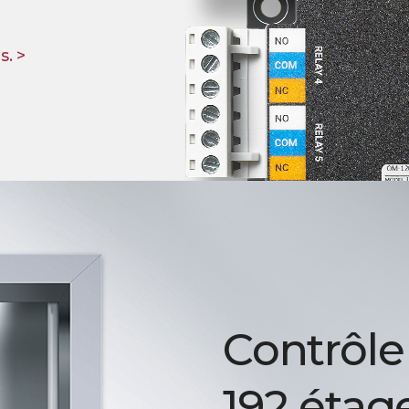
s. >
Contrôle
192 étag