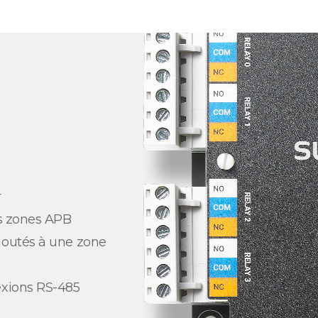
r
es zones APB
joutés à une zone
exions RS-485