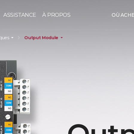
ASSISTANCE
À PROPOS
OÙ ACH
iques
Output Module