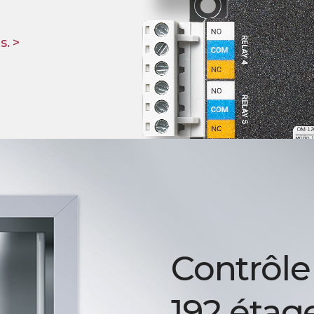
s. >
Contrôle
192 étag