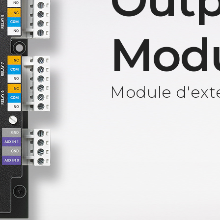
Outp
Mod
Module d'exte