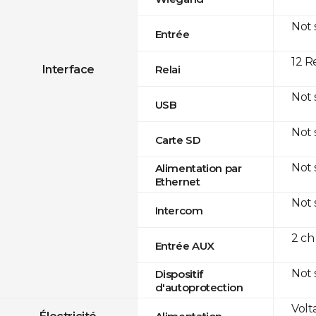
Not
Entrée
12 R
Interface
Relai
Not
USB
Not
Carte SD
Not
Alimentation par
Ethernet
Not
Intercom
2 ch
Entrée AUX
Not
Dispositif
d'autoprotection
Volt
Électricité
Alimentation