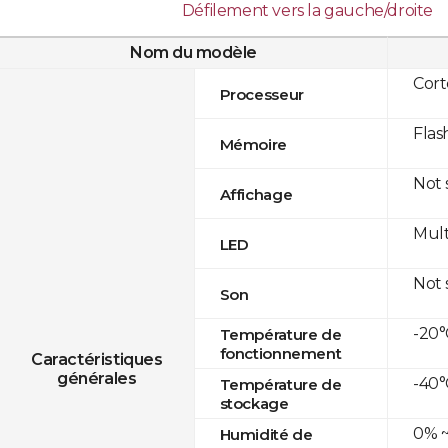
Défilement vers la gauche/droite
Nom du modèle
Cor
Processeur
Flas
Mémoire
Not
Affichage
Mult
LED
Not
Son
-20°
Température de
fonctionnement
Caractéristiques
générales
-40°
Température de
stockage
0% ~
Humidité de