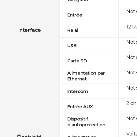
Not
Entrée
12 R
Interface
Relai
Not
USB
Not
Carte SD
Not
Alimentation par
Ethernet
Not
Intercom
2 ch
Entrée AUX
Not
Dispositif
d'autoprotection
Volt
Électricité
Alimentation