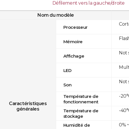
Défilement vers la gauche/droite
Nom du modèle
Cor
Processeur
Flas
Mémoire
Not
Affichage
Mult
LED
Not
Son
-20°
Température de
fonctionnement
Caractéristiques
générales
-40°
Température de
stockage
0% ~
Humidité de