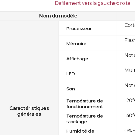
Défilement vers la gauche/droite
Nom du modèle
Cor
Processeur
Flas
Mémoire
Not
Affichage
Mult
LED
Not
Son
-20°
Température de
fonctionnement
Caractéristiques
générales
-40°
Température de
stockage
0% ~
Humidité de