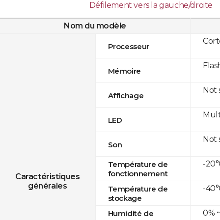
Défilement vers la gauche/droite
Nom du modèle
Cor
Processeur
Flas
Mémoire
Not
Affichage
Mult
LED
Not
Son
-20°
Température de
fonctionnement
Caractéristiques
générales
-40°
Température de
stockage
0% ~
Humidité de