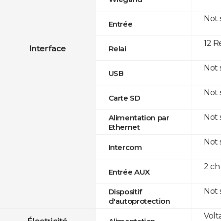
Not
Entrée
12 R
Interface
Relai
Not
USB
Not
Carte SD
Not
Alimentation par
Ethernet
Not
Intercom
2 ch
Entrée AUX
Not
Dispositif
d'autoprotection
Volt
Électricité
Alimentation