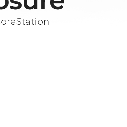
osure
CoreStation