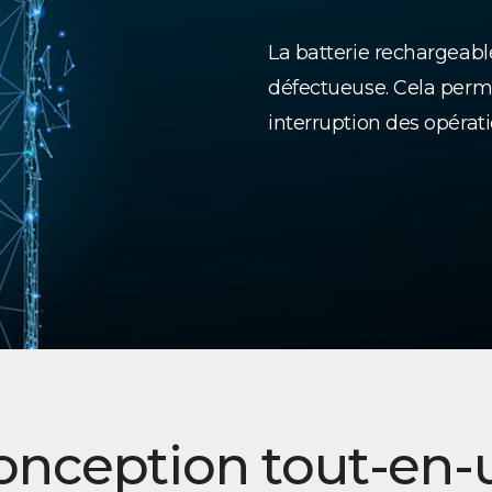
La batterie rechargeable
défectueuse. Cela perme
interruption des opérati
onception tout-en-