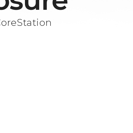
osure
CoreStation