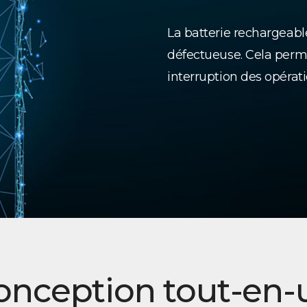
La batterie rechargeable
défectueuse. Cela perme
interruption des opérati
onception tout-en-