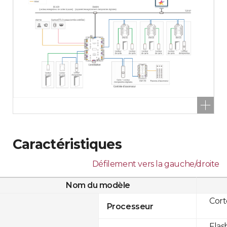
Caractéristiques
Défilement vers la gauche/droite
Nom du modèle
Cor
Processeur
Flas