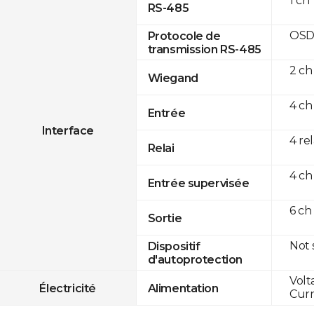
1 ch
RS-485
OSD
Protocole de
transmission RS-485
2 ch
Wiegand
4 ch
Entrée
Interface
4 re
Relai
4 ch
Entrée supervisée
6 ch
Sortie
Not
Dispositif
d'autoprotection
Volt
Électricité
Alimentation
Curr