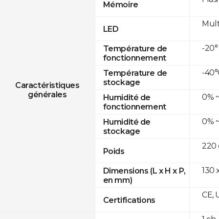
Mémoire
Mult
LED
-20°
Température de
fonctionnement
-40°
Température de
stockage
Caractéristiques
générales
0% ~
Humidité de
fonctionnement
0% ~
Humidité de
stockage
220 
Poids
130 x
Dimensions (L x H x P,
en mm)
CE, 
Certifications