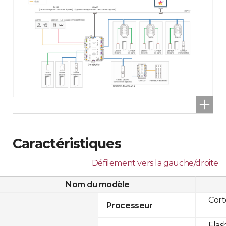
Caractéristiques
Défilement vers la gauche/droite
Nom du modèle
Cor
Processeur
Flas