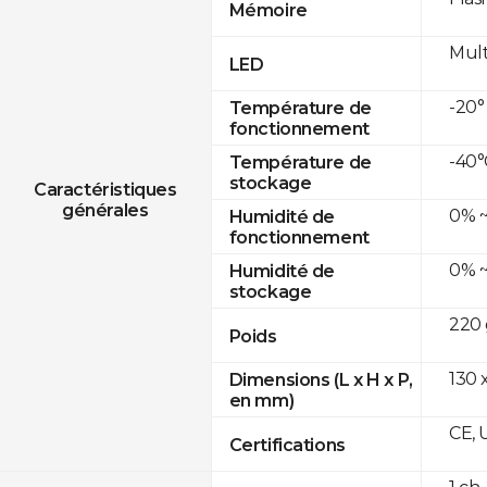
Mémoire
Mult
LED
-20°
Température de
fonctionnement
-40°
Température de
stockage
Caractéristiques
générales
0% ~
Humidité de
fonctionnement
0% ~
Humidité de
stockage
220 
Poids
130 
Dimensions (L x H x P,
en mm)
CE, 
Certifications