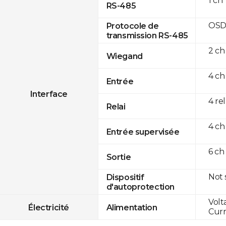
1 ch
RS-485
OSD
Protocole de
transmission RS-485
2 ch
Wiegand
4 ch
Entrée
Interface
4 re
Relai
4 ch
Entrée supervisée
6 ch
Sortie
Not
Dispositif
d'autoprotection
Volt
Électricité
Alimentation
Curr