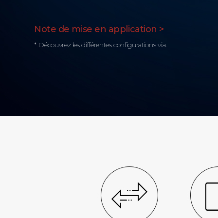
Note de mise en application >
* Découvrez les différentes configurations via.