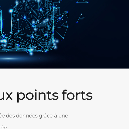
ux points forts
ée des données grâce à une
rée