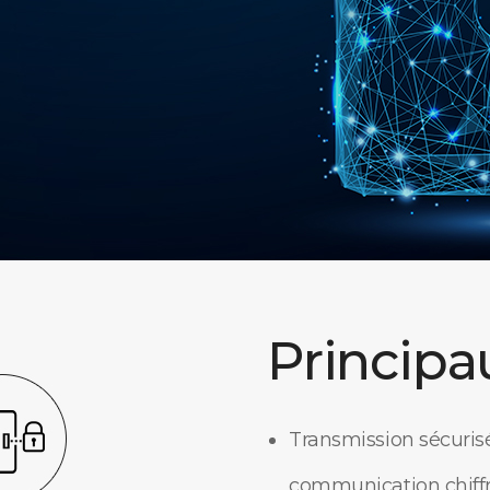
Principa
Transmission sécuris
communication chiff