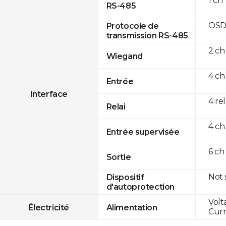
1 ch
RS-485
OSD
Protocole de
transmission RS-485
2 ch
Wiegand
4 ch
Entrée
Interface
4 re
Relai
4 ch
Entrée supervisée
6 ch
Sortie
Not
Dispositif
d'autoprotection
Volt
Électricité
Alimentation
Curr