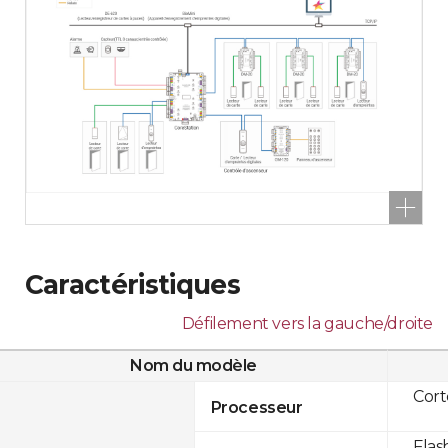
Caractéristiques
Défilement vers la gauche/droite
Nom du modèle
Cor
Processeur
Flas