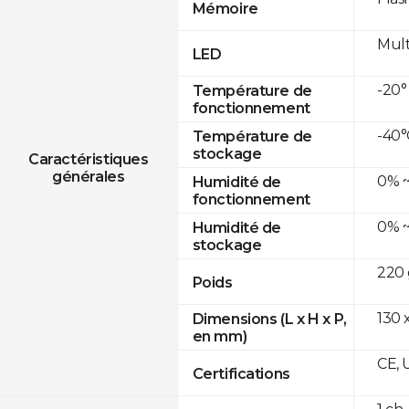
Mémoire
Mult
LED
-20°
Température de
fonctionnement
-40°
Température de
stockage
Caractéristiques
générales
0% ~
Humidité de
fonctionnement
0% ~
Humidité de
stockage
220 
Poids
130 
Dimensions (L x H x P,
en mm)
CE, 
Certifications