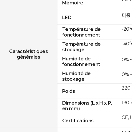
Mémoire
다중
LED
-20°
Température de
fonctionnement
-40°
Température de
stockage
Caractéristiques
générales
Humidité de
0% 
fonctionnement
Humidité de
0% 
stockage
220 
Poids
130 
Dimensions (L x H x P,
en mm)
CE, 
Certifications