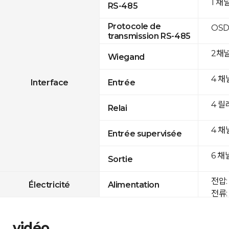
1 채
RS-485
Protocole de
OSD
transmission RS-485
2채
Wiegand
4 채
Interface
Entrée
4 릴
Relai
4 채
Entrée supervisée
6 채
Sortie
전압: 
Électricité
Alimentation
전류: 
vidéo