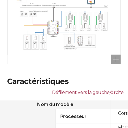
Caractéristiques
Défilement vers la gauche/droite
Nom du modèle
Cor
Processeur
Flas