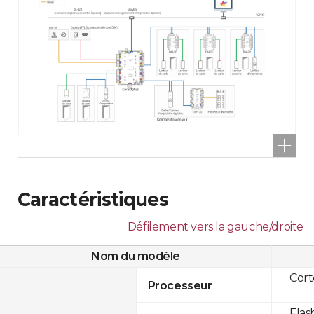
Caractéristiques
Défilement vers la gauche/droite
Nom du modèle
Cor
Processeur
Flas