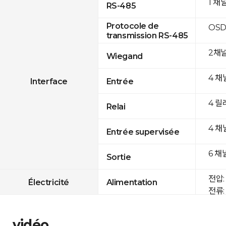
1 채
RS-485
Protocole de
OSD
transmission RS-485
2채
Wiegand
4 채
Interface
Entrée
4 릴
Relai
4 채
Entrée supervisée
6 채
Sortie
전압: 
Électricité
Alimentation
전류: 
vidéo