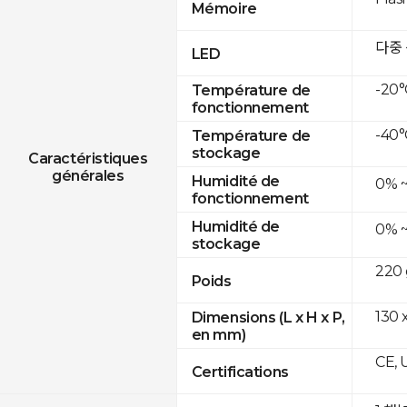
Mémoire
다중
LED
-20°
Température de
fonctionnement
-40°
Température de
stockage
Caractéristiques
générales
Humidité de
0% 
fonctionnement
Humidité de
0% 
stockage
220 
Poids
130 
Dimensions (L x H x P,
en mm)
CE, 
Certifications