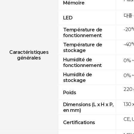
Mémoire
다중
LED
-20°
Température de
fonctionnement
-40°
Température de
stockage
Caractéristiques
générales
Humidité de
0% 
fonctionnement
Humidité de
0% 
stockage
220 
Poids
130 
Dimensions (L x H x P,
en mm)
CE, 
Certifications