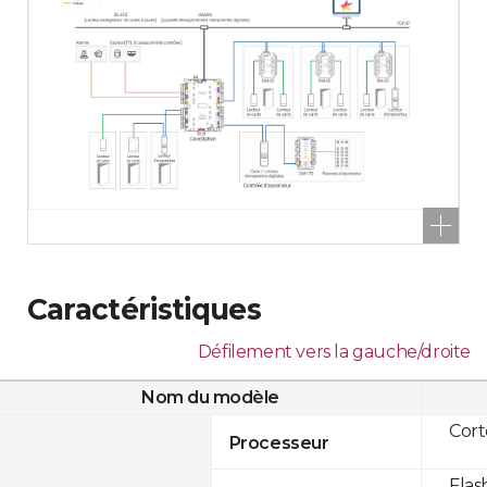
Caractéristiques
Défilement vers la gauche/droite
Nom du modèle
Cor
Processeur
Flas