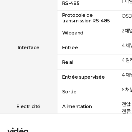
1 채
RS-485
Protocole de
OSD
transmission RS-485
2채
Wiegand
4 채
Interface
Entrée
4 릴
Relai
4 채
Entrée supervisée
6 채
Sortie
전압: 
Électricité
Alimentation
전류: 
vidéo