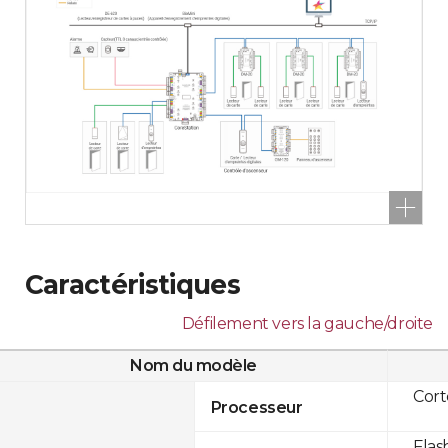
Caractéristiques
Défilement vers la gauche/droite
Nom du modèle
Cor
Processeur
Flas