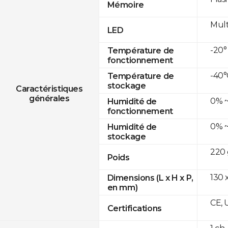
Mémoire
Mult
LED
-20°
Température de
fonctionnement
-40°
Température de
stockage
Caractéristiques
générales
0% ~
Humidité de
fonctionnement
0% ~
Humidité de
stockage
220 
Poids
130 x
Dimensions (L x H x P,
en mm)
CE, 
Certifications