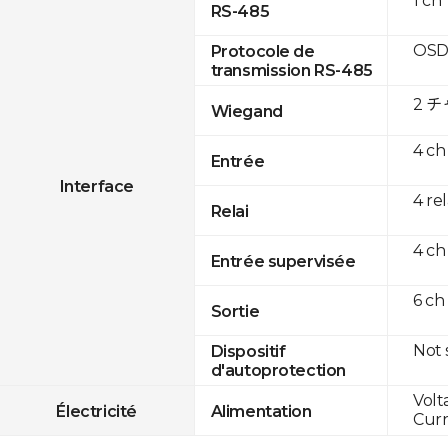
1 ch
RS-485
OSD
Protocole de
transmission RS-485
2 
Wiegand
4 ch
Entrée
Interface
4 re
Relai
4 ch
Entrée supervisée
6 ch
Sortie
Not
Dispositif
d'autoprotection
Volt
Électricité
Alimentation
Curr