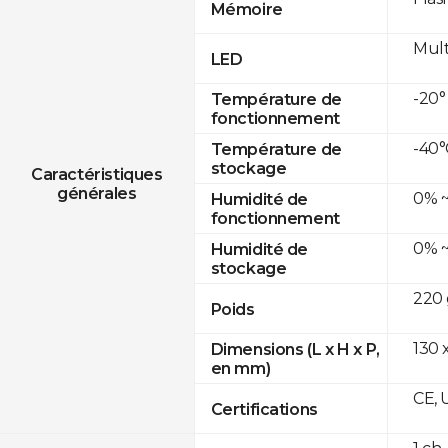
Mémoire
Mult
LED
-20°
Température de
fonctionnement
-40°
Température de
stockage
Caractéristiques
générales
0% ~
Humidité de
fonctionnement
0% ~
Humidité de
stockage
220 
Poids
130 x
Dimensions (L x H x P,
en mm)
CE, 
Certifications