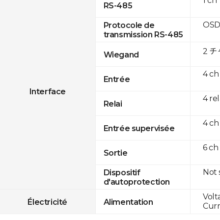
1 ch
RS-485
OSD
Protocole de
transmission RS-485
2 
Wiegand
4 ch
Entrée
Interface
4 re
Relai
4 ch
Entrée supervisée
6 ch
Sortie
Not
Dispositif
d'autoprotection
Volt
Électricité
Alimentation
Curr