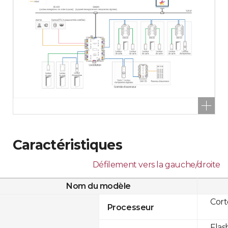
Caractéristiques
Défilement vers la gauche/droite
Nom du modèle
Cor
Processeur
Flas