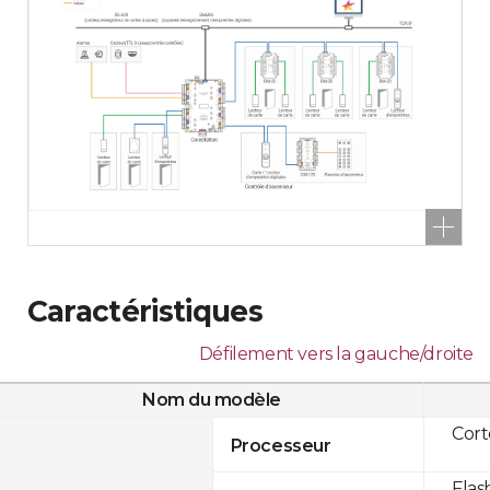
Caractéristiques
Défilement vers la gauche/droite
Nom du modèle
Cor
Processeur
Flas