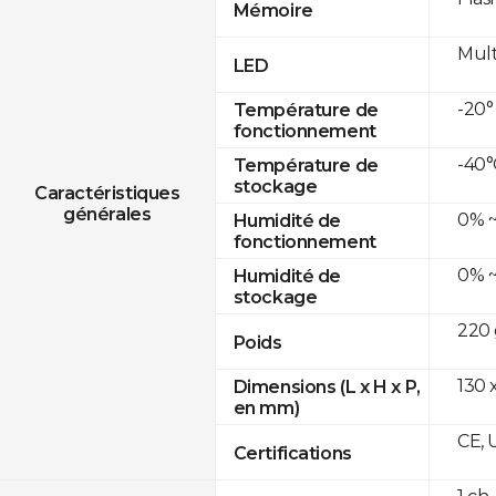
Mémoire
Mult
LED
-20°
Température de
fonctionnement
-40°
Température de
stockage
Caractéristiques
générales
0% ~
Humidité de
fonctionnement
0% ~
Humidité de
stockage
220 
Poids
130 x
Dimensions (L x H x P,
en mm)
CE, 
Certifications