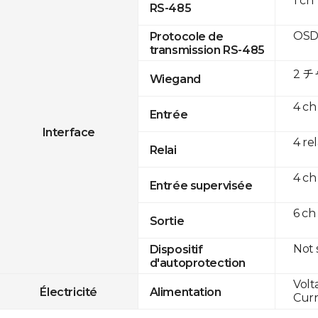
1 ch
RS-485
OSD
Protocole de
transmission RS-485
2 
Wiegand
4 ch
Entrée
Interface
4 re
Relai
4 ch
Entrée supervisée
6 ch
Sortie
Not
Dispositif
d'autoprotection
Volt
Électricité
Alimentation
Curr