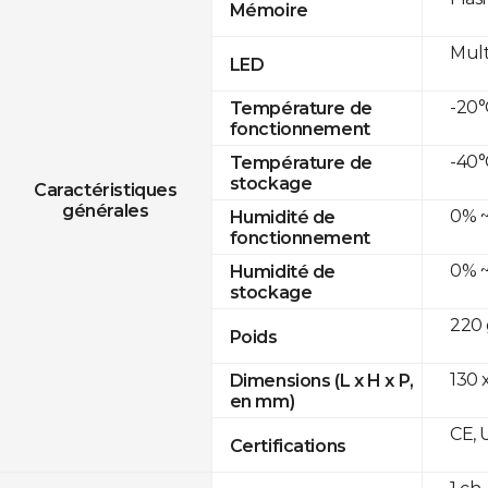
Mémoire
Mult
LED
-20°
Température de
fonctionnement
-40°
Température de
stockage
Caractéristiques
générales
0% ~
Humidité de
fonctionnement
0% ~
Humidité de
stockage
220 
Poids
130 x
Dimensions (L x H x P,
en mm)
CE, 
Certifications