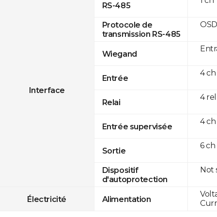
1 ch
RS-485
OSD
Protocole de
transmission RS-485
Entr
Wiegand
4 ch
Entrée
Interface
4 re
Relai
4 ch
Entrée supervisée
6 ch
Sortie
Not
Dispositif
d'autoprotection
Volt
Électricité
Alimentation
Curr