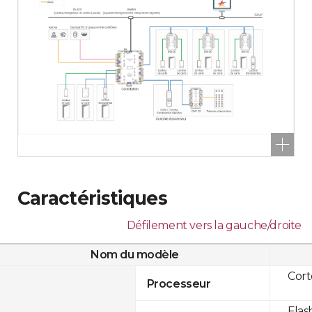
Caractéristiques
Défilement vers la gauche/droite
Nom du modèle
Cor
Processeur
Flas