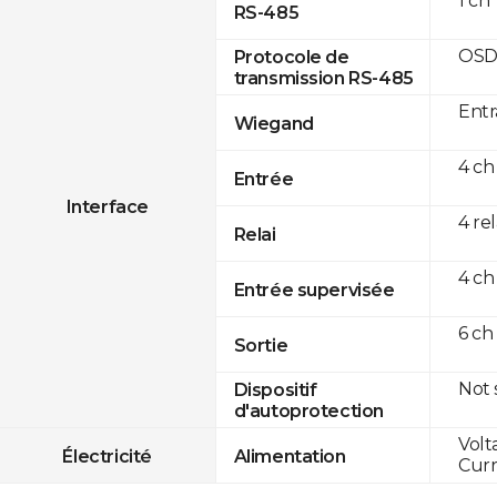
1 ch
RS-485
OSD
Protocole de
transmission RS-485
Entr
Wiegand
4 ch
Entrée
Interface
4 re
Relai
4 ch
Entrée supervisée
6 ch
Sortie
Not
Dispositif
d'autoprotection
Volt
Électricité
Alimentation
Curr