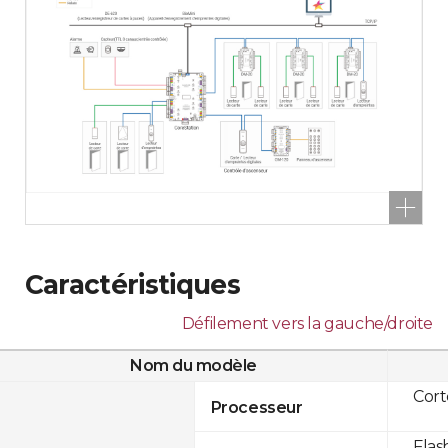
Caractéristiques
Défilement vers la gauche/droite
Nom du modèle
Cor
Processeur
Flas