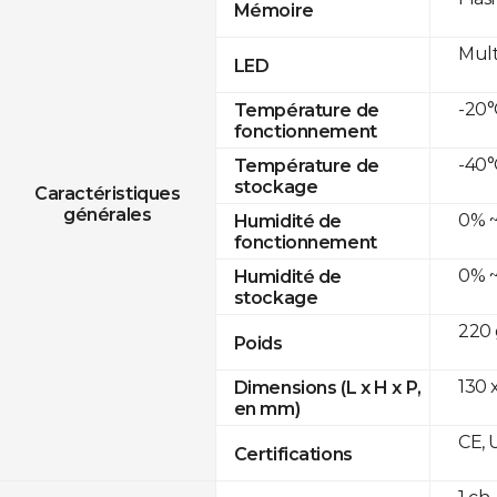
Mémoire
Mult
LED
-20°
Température de
fonctionnement
-40°
Température de
stockage
Caractéristiques
générales
0% ~
Humidité de
fonctionnement
0% ~
Humidité de
stockage
220 
Poids
130 x
Dimensions (L x H x P,
en mm)
CE, 
Certifications