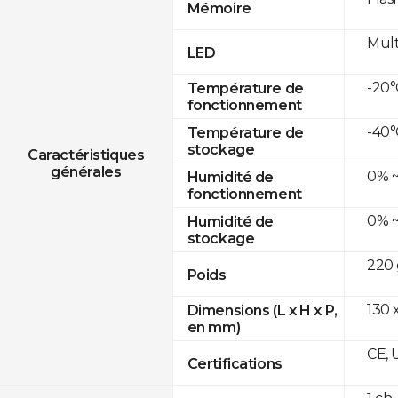
Mémoire
Mult
LED
-20°
Température de
fonctionnement
-40°
Température de
stockage
Caractéristiques
générales
0% ~
Humidité de
fonctionnement
0% ~
Humidité de
stockage
220 
Poids
130 x
Dimensions (L x H x P,
en mm)
CE, 
Certifications