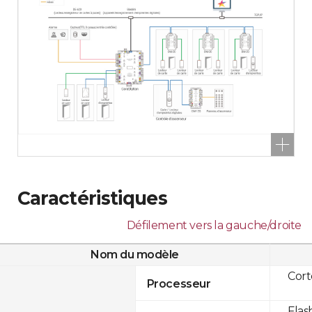
Caractéristiques
Défilement vers la gauche/droite
Nom du modèle
Cor
Processeur
Flas