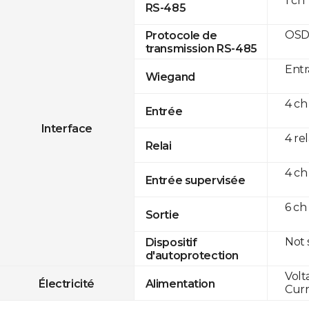
1 ch
RS-485
OSD
Protocole de
transmission RS-485
Entr
Wiegand
4 ch
Entrée
Interface
4 re
Relai
4 ch
Entrée supervisée
6 ch
Sortie
Not
Dispositif
d'autoprotection
Volt
Électricité
Alimentation
Curr