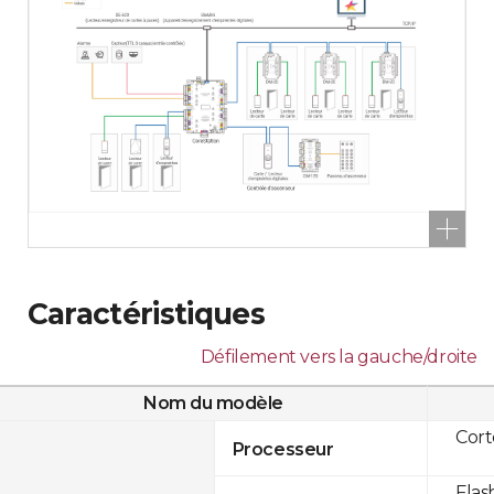
Caractéristiques
Défilement vers la gauche/droite
Nom du modèle
Cor
Processeur
Flas