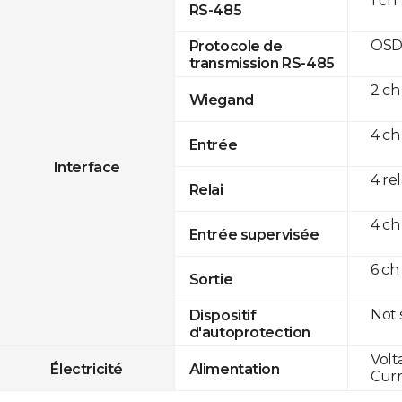
1 ch
RS-485
OSD
Protocole de
transmission RS-485
2 ch
Wiegand
4 ch
Entrée
Interface
4 re
Relai
4 ch
Entrée supervisée
6 ch
Sortie
Not
Dispositif
d'autoprotection
Volt
Électricité
Alimentation
Curr