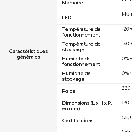
Mémoire
Mult
LED
-20°
Température de
fonctionnement
-40°
Température de
stockage
Caractéristiques
générales
0% ~
Humidité de
fonctionnement
0% ~
Humidité de
stockage
220 
Poids
130 x
Dimensions (L x H x P,
en mm)
CE, 
Certifications