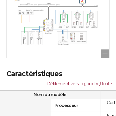
Caractéristiques
Défilement vers la gauche/droite
Nom du modèle
Cor
Processeur
Flas