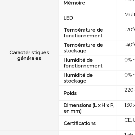
Mémoire
Mult
LED
-20°
Température de
fonctionnement
-40°
Température de
stockage
Caractéristiques
générales
0% ~
Humidité de
fonctionnement
0% ~
Humidité de
stockage
220 
Poids
130 x
Dimensions (L x H x P,
en mm)
CE, 
Certifications