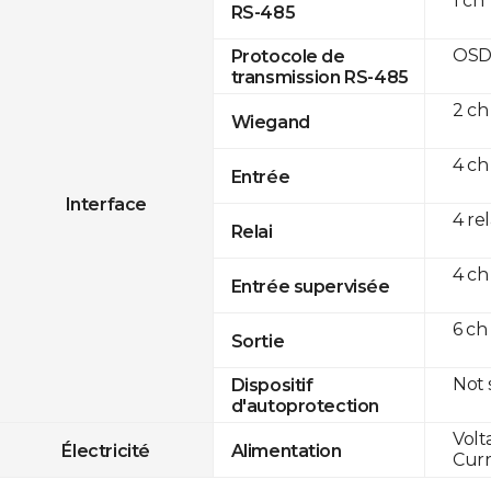
1 ch
RS-485
OSD
Protocole de
transmission RS-485
2 ch
Wiegand
4 ch
Entrée
Interface
4 re
Relai
4 ch
Entrée supervisée
6 ch
Sortie
Not
Dispositif
d'autoprotection
Volt
Électricité
Alimentation
Curr