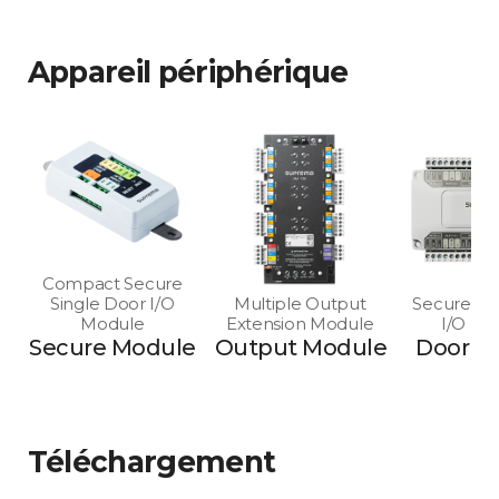
Appareil périphérique
Compact Secure
Single Door I/O
Multiple Output
Secure Mu
Module
Extension Module
I/O Mo
Secure Module
Output Module
Door M
Téléchargement