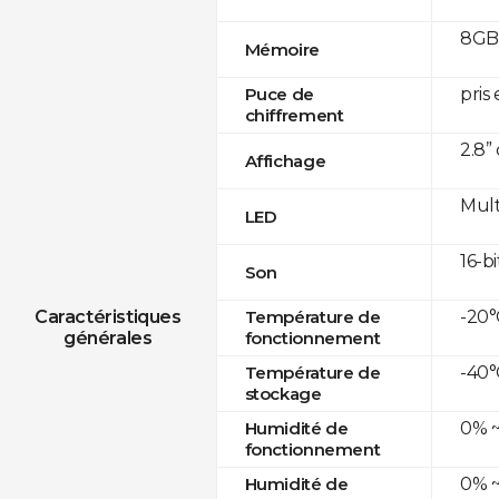
8GB
Mémoire
pris
Puce de
chiffrement
2.8”
Affichage
Mult
LED
16-bi
Son
-20°
Caractéristiques
Température de
générales
fonctionnement
-40°
Température de
stockage
0% ~
Humidité de
fonctionnement
0% ~
Humidité de