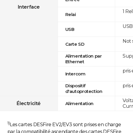
Interface
1 Re
Relai
USB 
USB
Not
Carte SD
Supp
Alimentation par
Ethernet
pris
Intercom
pris
Dispositif
d'autoprotection
Volt
Électricité
Alimentation
Curr
1)
Les cartes DESFire EV2/EV3 sont prises en charge
par la compatibilité ascendante des cartes DESFire