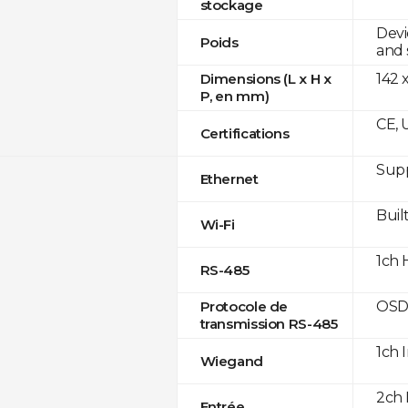
stockage
Devi
Poids
and 
142 
Dimensions (L x H x
P, en mm)
CE, 
Certifications
Supp
Ethernet
Built
Wi-Fi
1ch 
RS-485
OSD
Protocole de
transmission RS-485
1ch 
Wiegand
2ch 
Entrée