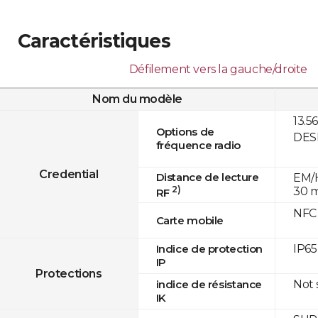
Caractéristiques
Défilement vers la gauche/droite
Nom du modèle
13.5
Options de
DESF
fréquence radio
Credential
Distance de lecture
EM/H
2)
30 
RF
NFC
Carte mobile
IP65
Indice de protection
IP
Protections
Not
indice de résistance
IK