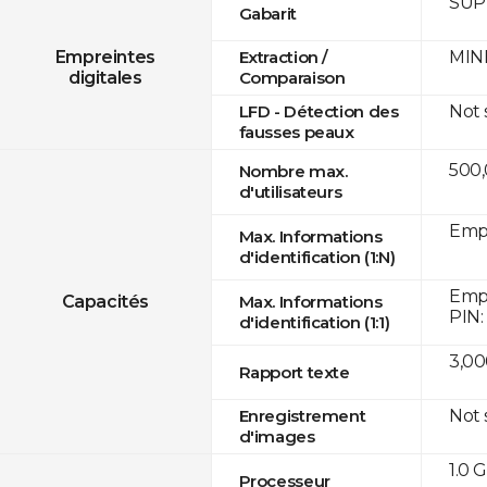
SUPR
Gabarit
MINE
Empreintes
Extraction /
digitales
Comparaison
Not
LFD - Détection des
fausses peaux
500
Nombre max.
d'utilisateurs
Empr
Max. Informations
d'identification (1:N)
Empr
Capacités
Max. Informations
PIN:
d'identification (1:1)
3,00
Rapport texte
Not
Enregistrement
d'images
1.0 
Processeur