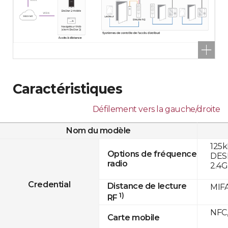
Caractéristiques
Défilement vers la gauche/droite
Nom du modèle
125k
Options de fréquence
DESF
radio
2.4
Credential
Distance de lecture
MIFA
1)
RF
NFC,
Carte mobile