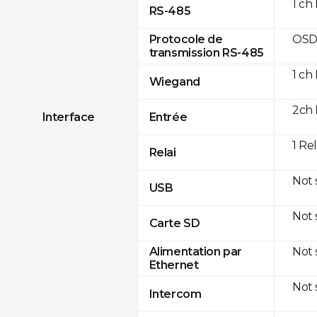
1 ch
RS-485
OSD
Protocole de
transmission RS-485
1 ch
Wiegand
2ch 
Interface
Entrée
1 Re
Relai
Not
USB
Not
Carte SD
Not
Alimentation par
Ethernet
Not
Intercom