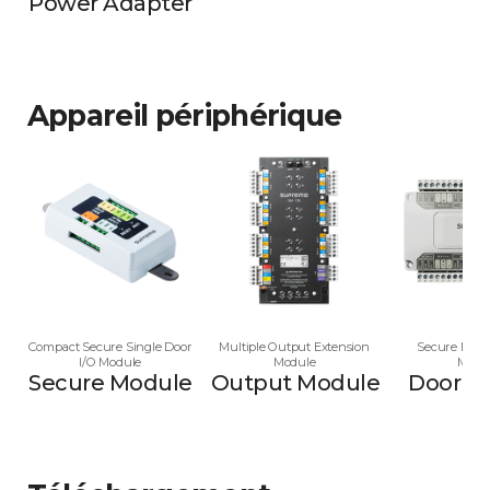
Power Adapter
Appareil périphérique
Compact Secure Single Door
Multiple Output Extension
Secure Multi
I/O Module
Module
Modu
Secure Module
Output Module
Door M