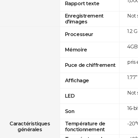
1,00
Rapport texte
Not
Enregistrement
d'images
1.2 
Processeur
4GB
Mémoire
pris
Puce de chiffrement
1.77
Affichage
Not
LED
16-bi
Son
-20°
Caractéristiques
Température de
générales
fonctionnement