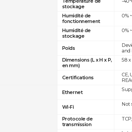
-40°
Température de
stockage
0% ~
Humidité de
fonctionnement
0% ~
Humidité de
stockage
Devi
Poids
and 
58 x
Dimensions (L x H x P,
en mm)
CE, 
Certifications
REA
Supp
Ethernet
Not
Wi-Fi
TCP
Protocole de
transmission