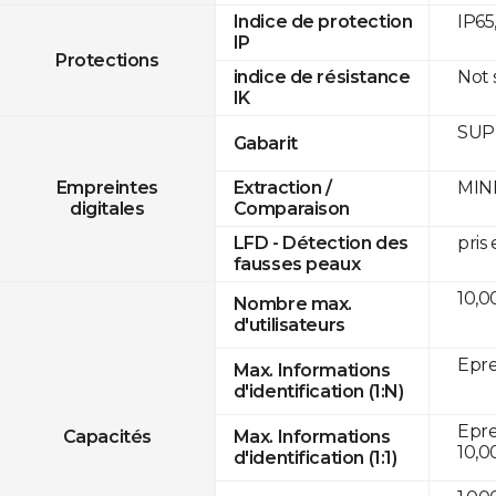
IP65
Indice de protection
IP
Protections
Not
indice de résistance
IK
SUPR
Gabarit
MINE
Empreintes
Extraction /
digitales
Comparaison
pris
LFD - Détection des
fausses peaux
10,0
Nombre max.
d'utilisateurs
Epre
Max. Informations
d'identification (1:N)
Eprei
Capacités
Max. Informations
10,0
d'identification (1:1)