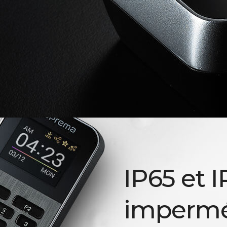
IP65 et I
impermé