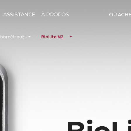
ASSISTANCE
À PROPOS
OÙ ACH
 biométriques
BioLite N2