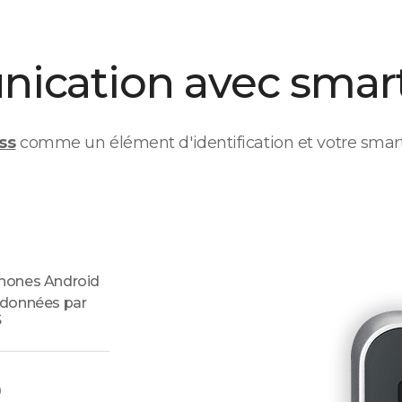
ication avec smar
ss
comme un élément d'identification et votre smart
hones Android
 données par
S
)