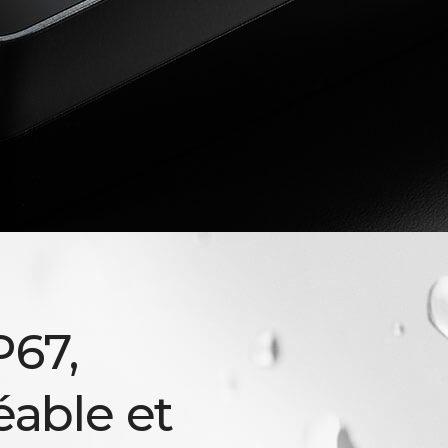
P67,
able et