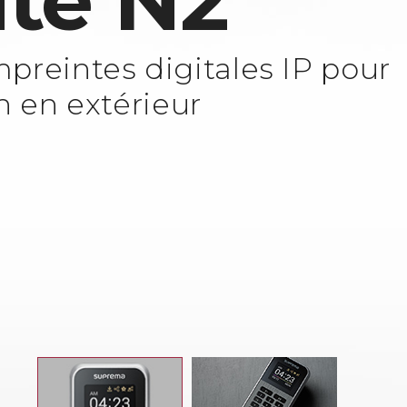
ite N2
preintes digitales IP pour
n en extérieur