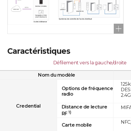
Caractéristiques
Défilement vers la gauche/droite
Nom du modèle
125k
Options de fréquence
DESF
radio
2.4
Credential
Distance de lecture
MIFA
1)
RF
NFC,
Carte mobile