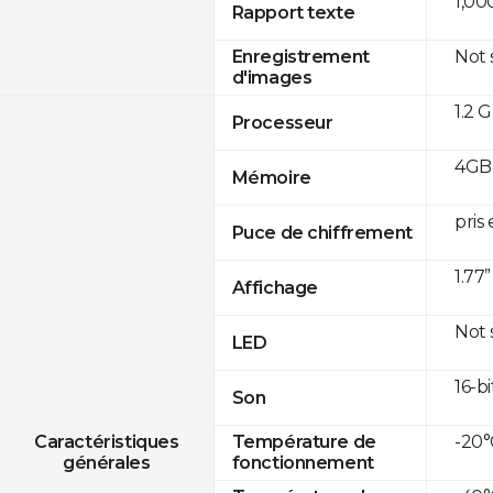
1,00
Rapport texte
Not
Enregistrement
d'images
1.2 
Processeur
4GB
Mémoire
pris
Puce de chiffrement
1.77
Affichage
Not
LED
16-bi
Son
-20°
Caractéristiques
Température de
générales
fonctionnement