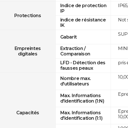
IP65
Indice de protection
IP
Protections
Not
indice de résistance
IK
SUPR
Gabarit
MINE
Empreintes
Extraction /
digitales
Comparaison
pris
LFD - Détection des
fausses peaux
10,0
Nombre max.
d'utilisateurs
Epre
Max. Informations
d'identification (1:N)
Eprei
Capacités
Max. Informations
10,0
d'identification (1:1)