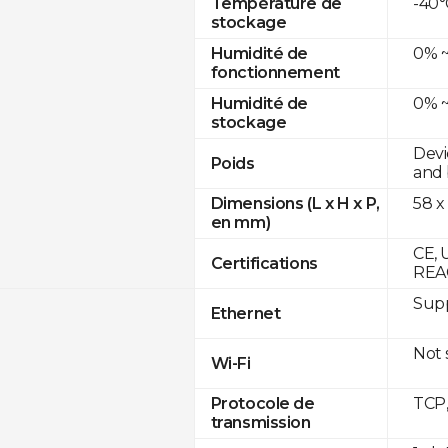
-40°
Température de
stockage
0% ~
Humidité de
fonctionnement
0% ~
Humidité de
stockage
Devi
Poids
and 
58 x
Dimensions (L x H x P,
en mm)
CE, 
Certifications
REA
Supp
Ethernet
Not
Wi-Fi
TCP
Protocole de
transmission