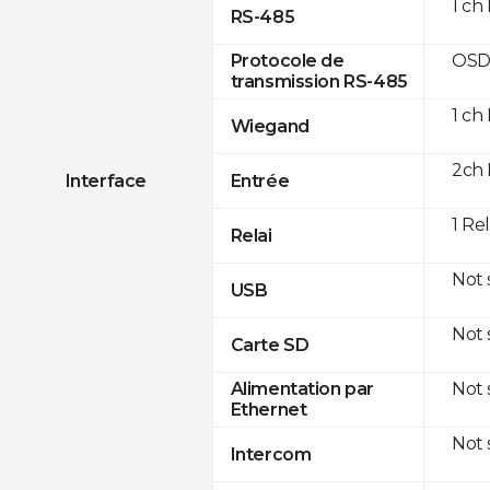
1 ch
RS-485
OSD
Protocole de
transmission RS-485
1 ch
Wiegand
2ch 
Interface
Entrée
1 Re
Relai
Not
USB
Not
Carte SD
Not
Alimentation par
Ethernet
Not
Intercom