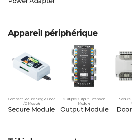
Power Adapter
Appareil périphérique
Compact Secure Single Door
Multiple Output Extension
Secure Multi
I/O Module
Module
Modu
Secure Module
Output Module
Door M