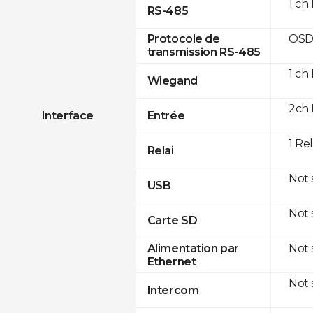
1 ch
RS-485
OSD
Protocole de
transmission RS-485
1 ch
Wiegand
2ch 
Interface
Entrée
1 Re
Relai
Not
USB
Not
Carte SD
Not
Alimentation par
Ethernet
Not
Intercom