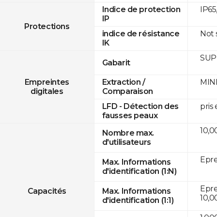
IP65
Indice de protection
IP
Protections
Not
indice de résistance
IK
SUPR
Gabarit
MINE
Empreintes
Extraction /
digitales
Comparaison
pris
LFD - Détection des
fausses peaux
10,0
Nombre max.
d'utilisateurs
Epre
Max. Informations
d'identification (1:N)
Eprei
Capacités
Max. Informations
10,0
d'identification (1:1)