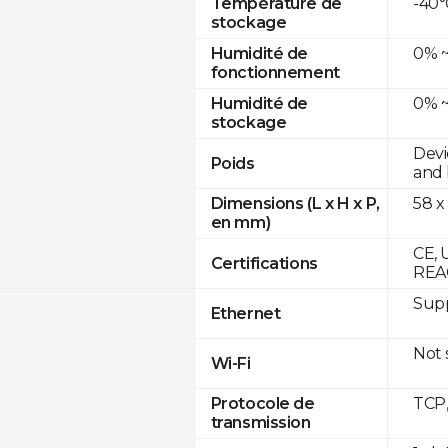
-40°
Température de
stockage
0% ~
Humidité de
fonctionnement
0% ~
Humidité de
stockage
Devi
Poids
and 
58 x
Dimensions (L x H x P,
en mm)
CE, 
Certifications
REA
Supp
Ethernet
Not
Wi-Fi
TCP
Protocole de
transmission