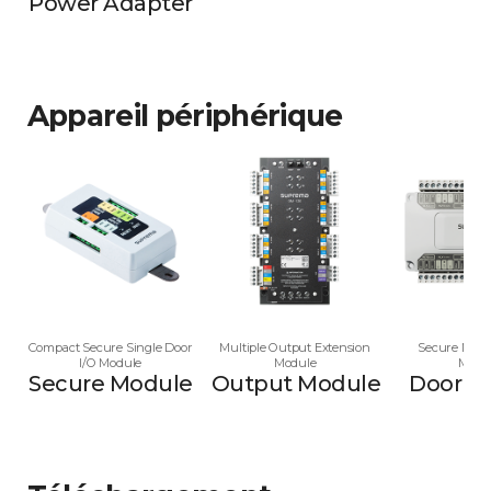
Power Adapter
Appareil périphérique
Compact Secure Single Door
Multiple Output Extension
Secure Multi
I/O Module
Module
Modu
Secure Module
Output Module
Door M