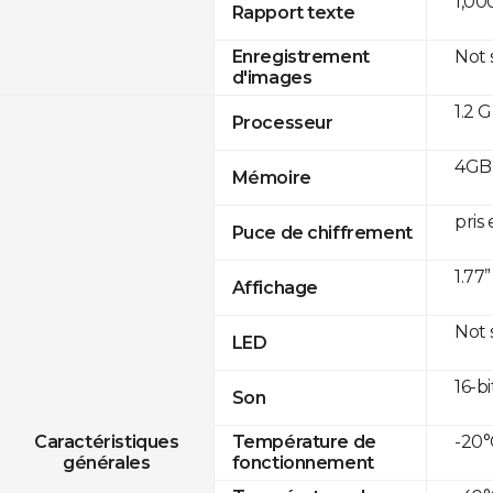
1,00
Rapport texte
Not
Enregistrement
d'images
1.2 
Processeur
4GB
Mémoire
pris
Puce de chiffrement
1.77
Affichage
Not
LED
16-bi
Son
-20°
Caractéristiques
Température de
générales
fonctionnement