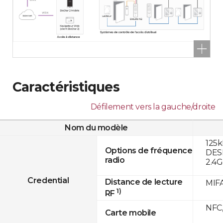
Caractéristiques
Défilement vers la gauche/droite
Nom du modèle
125k
Options de fréquence
DESF
radio
2.4
Credential
Distance de lecture
MIFA
1)
RF
NFC,
Carte mobile