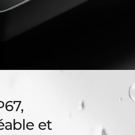
P67,
able et