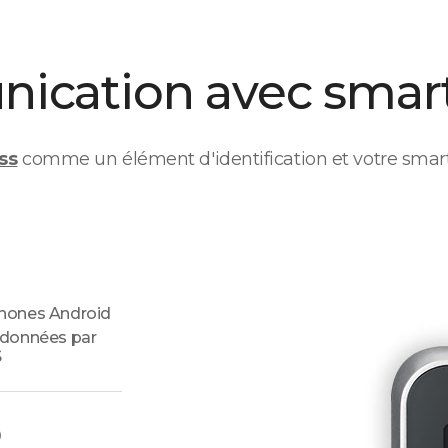
ication avec smar
ss
comme un élément d'identification et votre smart
hones Android
 données par
S
)