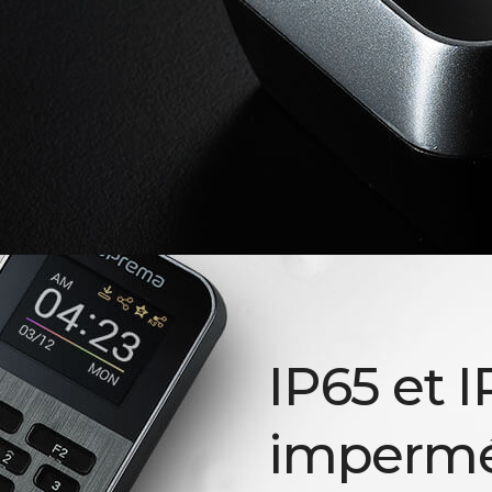
IP65 et I
impermé