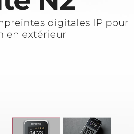
ite N2
preintes digitales IP pour
n en extérieur