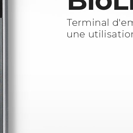
BioL
Terminal d'em
une utilisatio