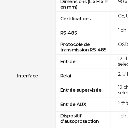
90 x
Dimensions (L x H x P,
en mm)
CE, 
Certifications
1 ch
RS-485
OSD
Protocole de
transmission RS-485
12 c
Entrée
sele
2 
Interface
Relai
12 c
Entrée supervisée
sele
2チャ
Entrée AUX
1 ch
Dispositif
d'autoprotection