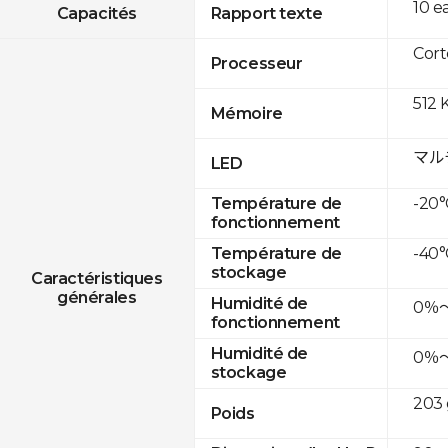
10 e
Capacités
Rapport texte
Cor
Processeur
512 
Mémoire
マル
LED
-20°
Température de
fonctionnement
-40°
Température de
stockage
Caractéristiques
générales
Humidité de
0％
fonctionnement
Humidité de
0％
stockage
203 
Poids